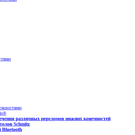
стями
ежностями
is®
ечения различных переломов нижних конечностей
толов Schmitz
Bluetooth