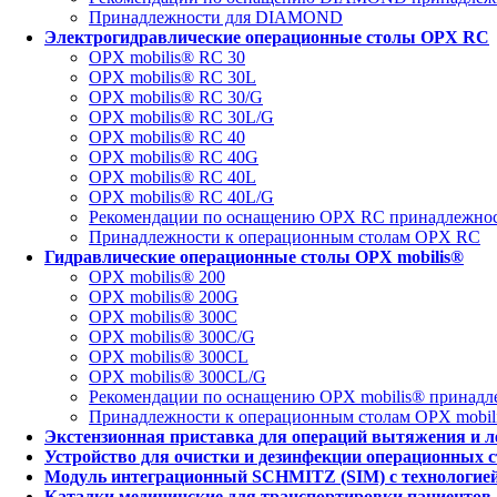
Принадлежности для DIAMOND
Электрогидравлические операционные столы OPX RC
OPX mobilis® RC 30
OPX mobilis® RC 30L
OPX mobilis® RC 30/G
OPX mobilis® RC 30L/G
OPX mobilis® RC 40
OPX mobilis® RC 40G
OPX mobilis® RC 40L
OPX mobilis® RC 40L/G
Рекомендации по оснащению OPX RC принадлежно
Принадлежности к операционным столам OPX RC
Гидравлические операционные столы OPX mobilis®
OPX mobilis® 200
OPX mobilis® 200G
OPX mobilis® 300C
OPX mobilis® 300C/G
OPX mobilis® 300CL
OPX mobilis® 300CL/G
Рекомендации по оснащению OPX mobilis® принадл
Принадлежности к операционным столам OPX mobil
Экстензионная приставка для операций вытяжения и л
Устройство для очистки и дезинфекции операционных с
Модуль интеграционный SCHMITZ (SIM) с технологией 
Каталки медицинские для транспортировки пациентов