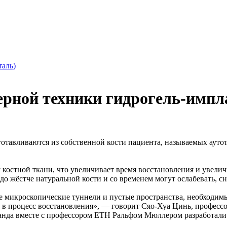
таль)
рной техники гидрогель-импл
тавливаются из собственной кости пациента, называемых аутот
костной ткани, что увеличивает время восстановления и увелич
до жёстче натуральной кости и со временем могут ослабевать, с
ые микроскопические туннели и пустые пространства, необходи
а в процесс восстановления», — говорит Сяо-Хуа Цинь, профес
манда вместе с профессором ETH Ральфом Мюллером разработали