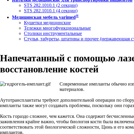
STS 282.1010.1 (2 секции)
STS 282.1010.1 (4 секции)
®
Медицинская мебель varimed
Кушетки медицинские
Тележки многофункциональные
Столики инструментальные
Стулья, табуреты, штативы и прочее (нержавеющая с
Напечатанный с помощью лазе
восстановление костей
Современные импланты обычно изго
материалов.
Аутотрансплантаты требуют дополнительной операции по сбору 
импланты также могут создавать проблемы, поскольку они гораз
Кость гораздо сложнее, чем кажется. Она содержит бесчисленн
заживления крайне важно, чтобы биология кости была включен
соответствовать этой биологической сложности, Цинь и его ко
имплантов.