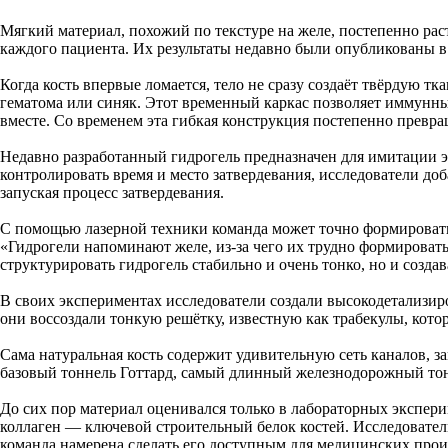
Мягкий материал, похожий по текстуре на желе, постепенно ра
каждого пациента. Их результаты недавно были опубликованы в 
Когда кость впервые ломается, тело не сразу создаёт твёрдую т
гематома или синяк. Этот временный каркас позволяет иммунны
вместе. Со временем эта гибкая конструкция постепенно превращ
Недавно разработанный гидрогель предназначен для имитации э
контролировать время и место затвердевания, исследователи до
запуская процесс затвердевания.
С помощью лазерной техники команда может точно формировать 
«Гидрогели напоминают желе, из-за чего их трудно формирова
структурировать гидрогель стабильно и очень тонко, но и созда
В своих экспериментах исследователи создали высокодетализи
они воссоздали тонкую решётку, известную как трабекулы, кото
Сама натуральная кость содержит удивительную сеть каналов, з
базовый тоннель Готтард, самый длинный железнодорожный тонн
До сих пор материал оценивался только в лабораторных экспер
коллаген — ключевой строительный белок костей. Исследователи
команда намерена сделать его доступным для медицинских прои