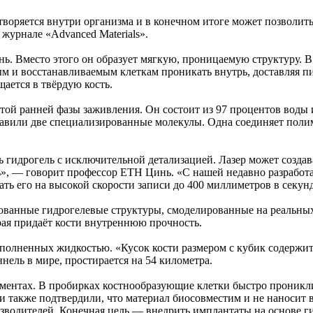
створяется внутри организма и в конечном итоге может позволи
журнале «Advanced Materials».
кань. Вместо этого он образует мягкую, проницаемую структуру. 
м и восстанавливаемым клеткам проникать внутрь, доставляя пи
ается в твёрдую кость.
той ранней фазы заживления. Он состоит из 97 процентов воды
бавили две специализированные молекулы. Одна соединяет полим
гидрогель с исключительной детализацией. Лазер может создава
ть», — говорит профессор ETH Цинь. «С нашей недавно разрабо
вать его на высокой скорости записи до 400 миллиметров в секун
рованные гидрогелевые структуры, смоделированные на реальны
рая придаёт кости внутреннюю прочность.
аполненных жидкостью. «Кусок кости размером с кубик содержит
ель в мире, простирается на 54 километра.
иментах. В пробирках костнообразующие клетки быстро проникл
 также подтвердили, что материал биосовместим и не наносит в
зводителей. Конечная цель — внедрить имплантаты на основе г