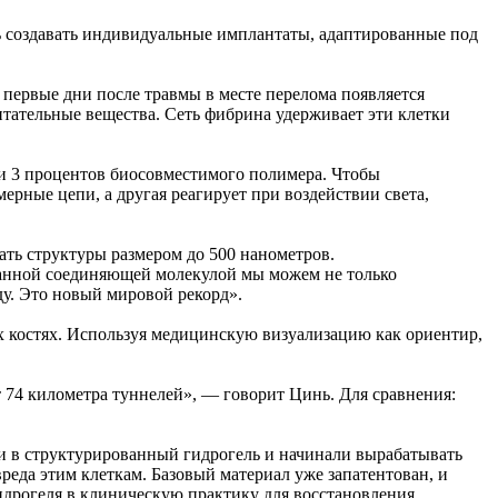
ть создавать индивидуальные имплантаты, адаптированные под
В первые дни после травмы в месте перелома появляется
тательные вещества. Сеть фибрина удерживает эти клетки
 и 3 процентов биосовместимого полимера. Чтобы
ерные цепи, а другая реагирует при воздействии света,
ть структуры размером до 500 нанометров.
танной соединяющей молекулой мы можем не только
ду. Это новый мировой рекорд».
х костях. Используя медицинскую визуализацию как ориентир,
 74 километра туннелей», — говорит Цинь. Для сравнения:
и в структурированный гидрогель и начинали вырабатывать
реда этим клеткам. Базовый материал уже запатентован, и
идрогеля в клиническую практику для восстановления