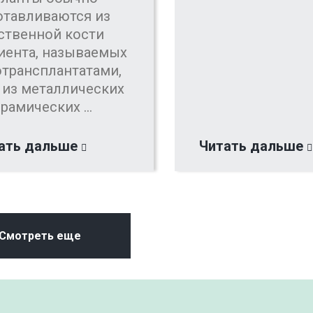
отавливаются из
ственной кости
иента, называемых
отрансплантатами,
 из металлических
рамических ...
ать дальше
Читать дальше
Смотреть еще