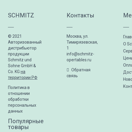
SCHMITZ
Контакты
Ме
© 2021
Москва, ул.
Гла
Авторизованный
Тимирязевская,
О Sc
дистрибьютор
1
Сер
продукции
info@schmitz-
Цен
Schmitz und
opertables.ru
Опл
Sohne GmbH &
Обратная
Co. KG
на
Дос
связь
территории РФ
Нов
Кон
Политика в
отношении
обработки
персональных
данных
Популярные
товары