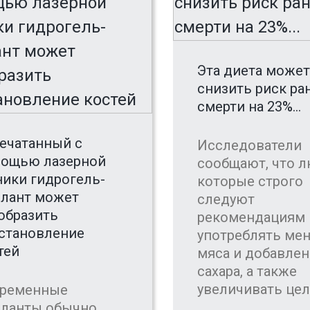
Эта диета может
снизить риск ра
смерти на 23%...
ечатанный с
Исследователи
ощью лазерной
сообщают, что л
ники гидрогель-
которые строго
лант может
следуют
образить
рекомендациям
становление
употреблять ме
тей
мяса и добавле
сахара, а также
увеличивать цель
ременные
ланты обычно