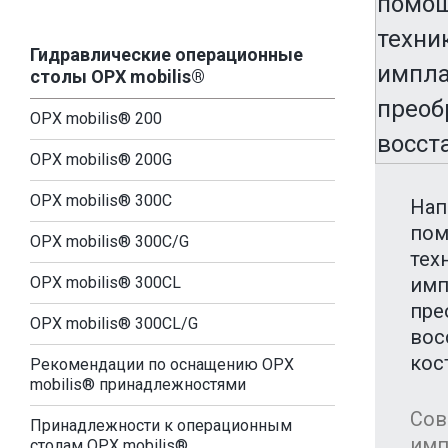
Гидравлические операционные
столы OPX mobilis®
OPX mobilis® 200
OPX mobilis® 200G
OPX mobilis® 300C
Нап
пом
OPX mobilis® 300C/G
тех
OPX mobilis® 300CL
имп
пре
OPX mobilis® 300CL/G
вос
кос
Рекомендации по оснащению OPX
mobilis® принадлежностями
Сов
Принадлежности к операционным
имп
столам OPX mobilis®