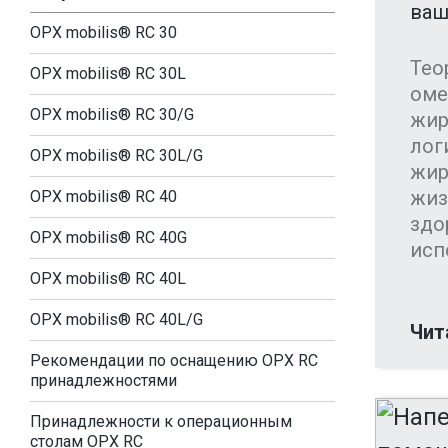
ваш
OPX mobilis® RC 30
Тео
OPX mobilis® RC 30L
оме
OPX mobilis® RC 30/G
жир
лог
OPX mobilis® RC 30L/G
жир
жиз
OPX mobilis® RC 40
здо
OPX mobilis® RC 40G
испо
OPX mobilis® RC 40L
OPX mobilis® RC 40L/G
Чит
Рекомендации по оснащению OPX RC
принадлежностями
Принадлежности к операционным
столам OPX RC