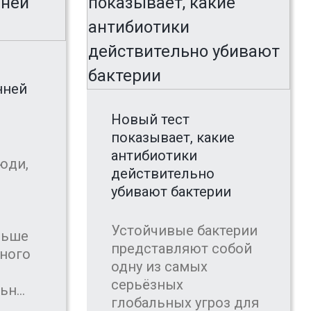
нней
Новый тест
показывает, какие
антибиотики
юди,
действительно
убивают бактерии
Устойчивые бактерии
ньше
представляют собой
нного
одну из самых
серьёзных
н...
глобальных угроз для