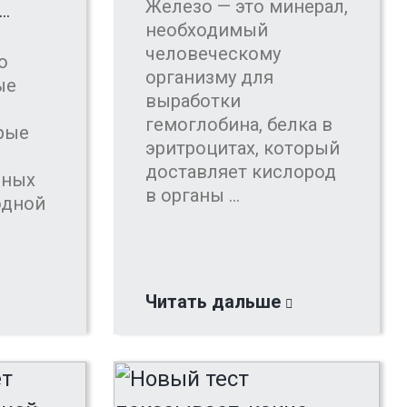
Железо — это минерал,
…
необходимый
человеческому
о
организму для
ые
выработки
гемоглобина, белка в
рые
эритроцитах, который
доставляет кислород
вных
в органы ...
одной
Читать дальше