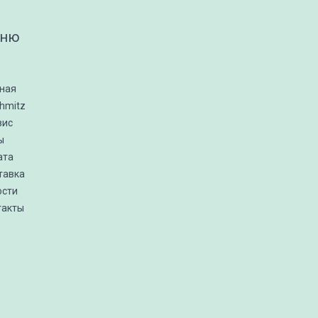
ню
вная
hmitz
вис
ы
ата
тавка
ости
такты