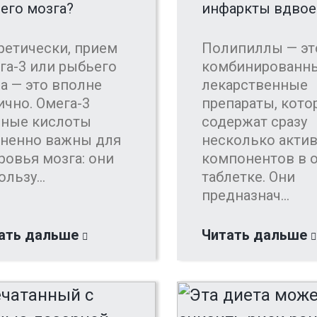
его мозга?
инфаркты вдвое
ретически, прием
Полипиллы — эт
га-3 или рыбьего
комбинированн
а — это вполне
лекарственные
ично. Омега-3
препараты, кото
ные кислоты
содержат сразу
ненно важны для
несколько акти
ровья мозга: они
компонентов в 
льзу...
таблетке. Они
предназнач...
ать дальше
Читать дальше